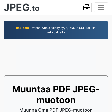
JPEG
.to
ns6.com
– Vapaa Whois-yksityisyys, DNS ja SSL kaikilla
verkkoalueilla.
Muuntaa PDF JPEG-
muotoon
Muunna Oma PDF JPEG-muotoon