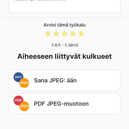
Arvioi tämä työkalu
☆
☆
☆
☆
☆
3.8
/5 -
5
ääntä
Aiheeseen liittyvät kulkueet
DOC
Sana JPEG: ään
JPEG
PDF
PDF JPEG-muotoon
JPEG