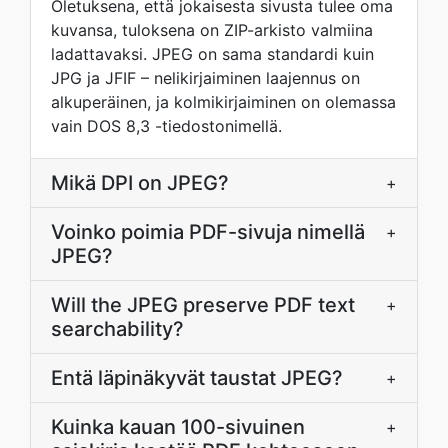
Oletuksena, että jokaisesta sivusta tulee oma
kuvansa, tuloksena on ZIP-arkisto valmiina
ladattavaksi. JPEG on sama standardi kuin
JPG ja JFIF – nelikirjaiminen laajennus on
alkuperäinen, ja kolmikirjaiminen on olemassa
vain DOS 8,3 -tiedostonimellä.
Mikä DPI on JPEG?
+
Voinko poimia PDF-sivuja nimellä
+
JPEG?
Will the JPEG preserve PDF text
+
searchability?
Entä läpinäkyvät taustat JPEG?
+
Kuinka kauan 100-sivuinen
+