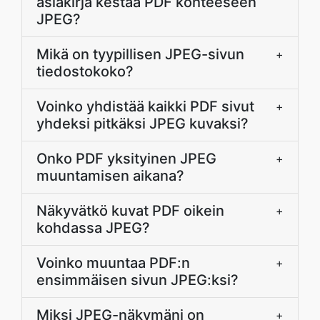
asiakirja kestää PDF kohteeseen
JPEG?
Mikä on tyypillisen JPEG-sivun
+
tiedostokoko?
Voinko yhdistää kaikki PDF sivut
+
yhdeksi pitkäksi JPEG kuvaksi?
Onko PDF yksityinen JPEG
+
muuntamisen aikana?
Näkyvätkö kuvat PDF oikein
+
kohdassa JPEG?
Voinko muuntaa PDF:n
+
ensimmäisen sivun JPEG:ksi?
Miksi JPEG-näkymäni on
+