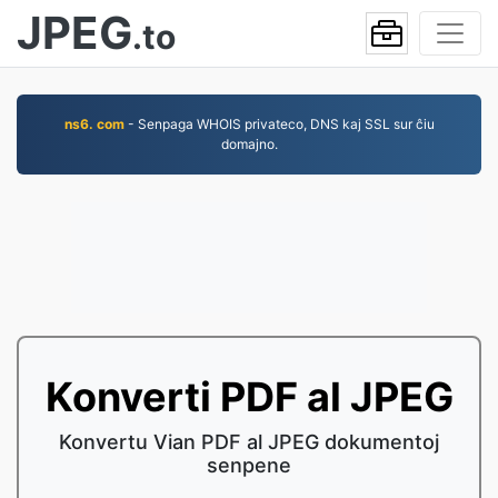
JPEG
.to
ns6. com
- Senpaga WHOIS privateco, DNS kaj SSL sur ĉiu
domajno.
Konverti PDF al JPEG
Konvertu Vian PDF al JPEG dokumentoj
senpene