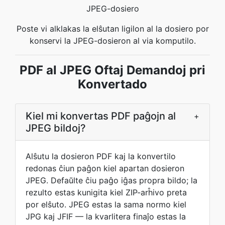
JPEG-dosiero
Poste vi alklakas la elŝutan ligilon al la dosiero por
konservi la JPEG-dosieron al via komputilo.
PDF al JPEG Oftaj Demandoj pri
Konvertado
Kiel mi konvertas PDF paĝojn al
+
JPEG bildoj?
Alŝutu la dosieron PDF kaj la konvertilo
redonas ĉiun paĝon kiel apartan dosieron
JPEG. Defaŭlte ĉiu paĝo iĝas propra bildo; la
rezulto estas kunigita kiel ZIP-arĥivo preta
por elŝuto. JPEG estas la sama normo kiel
JPG kaj JFIF — la kvarlitera finaĵo estas la