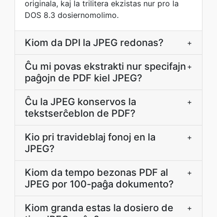
originala, kaj la trilitera ekzistas nur pro la
DOS 8.3 dosiernomolimo.
Kiom da DPI la JPEG redonas?
+
Ĉu mi povas ekstrakti nur specifajn
+
paĝojn de PDF kiel JPEG?
Ĉu la JPEG konservos la
+
tekstserĉeblon de PDF?
Kio pri travideblaj fonoj en la
+
JPEG?
Kiom da tempo bezonas PDF al
+
JPEG por 100-paĝa dokumento?
Kiom granda estas la dosiero de
+