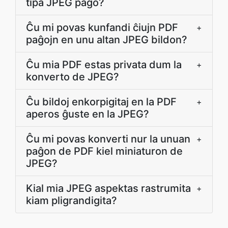
tipa JPEG paĝo?
Ĉu mi povas kunfandi ĉiujn PDF
+
paĝojn en unu altan JPEG bildon?
Ĉu mia PDF estas privata dum la
+
konverto de JPEG?
Ĉu bildoj enkorpigitaj en la PDF
+
aperos ĝuste en la JPEG?
Ĉu mi povas konverti nur la unuan
+
paĝon de PDF kiel miniaturon de
JPEG?
Kial mia JPEG aspektas rastrumita
+
kiam pligrandigita?