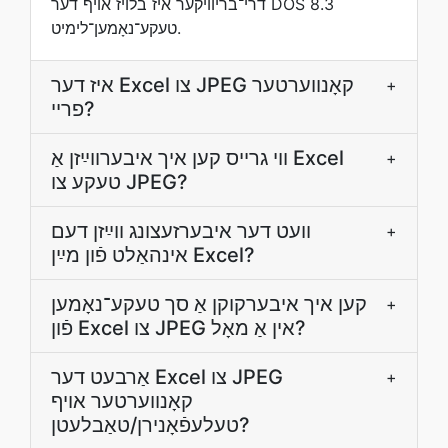
דרי־בריוויקער איז בלויז אױף דער DOS 8.3
טעקע־נאָמען־לימיט.
איז דער Excel צו JPEG קאָנווערטער
+
פריי?
ווי גרײס קען איך איבערװײַזן אַ Excel
+
טעקע צו JPEG?
װעט דער איבערזעצונג װײַזן דעם
+
אינהאַלט פֿון מײַן Excel?
קען איך איבערקוקן אַ סך טעקע־נאָמען
+
פֿון Excel צו JPEG אין אַ מאָל?
אַרבעט דער Excel צו JPEG
+
קאָנווערטער אויף
טעלעפֿאָנירן/טאַבלעטן?