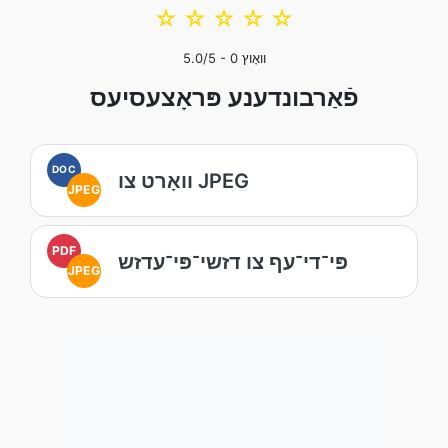
☆
☆
☆
☆
☆
וואָוץ
0
/5 -
5.0
פֿאַרבונדענע פּראָצעסיעס
DOC
וואָרט צו JPEG
JPEG
PDF
פּי־די־עף צו דזשי־פּי־עדזש
JPEG