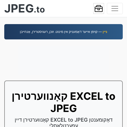
JPEG
.to
נײן
— קויפן אייער דאָמעניק אין מינוט. זוכן, רעגיסטרירן, אָנהײבן
קאָנווערטירן EXCEL to
JPEG
קאָנווערטירן דיין EXCEL to JPEG דאָקומענטן
עפערטלאַסלי