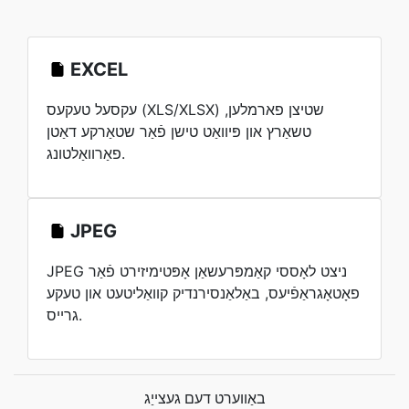
EXCEL
עקסעל טעקעס (XLS/XLSX) שטיצן פארמלען,
טשאַרץ און פּיוואַט טישן פֿאַר שטאַרקע דאַטן
פאַרוואַלטונג.
JPEG
JPEG ניצט לאָססי קאַמפּרעשאַן אָפּטימיזירט פֿאַר
פאָטאָגראַפֿיעס, באַלאַנסירנדיק קוואַליטעט און טעקע
גרייס.
באַווערט דעם געצייַג