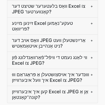
וואָס בלעטערער שטיצט דער Excel צו
+
JPEG קאָנווערטער?
זײַנען מײַנע Excel טעקע־נאָמען
+
פּריוואַט?
װאָס אויב דער JPEG אַרײַנשטעלן װעט
+
ניט אָנהײבן אויטאָמאַטיש?
ווי לאַנג נעמט די װיפֿל־פֿאַרװאַנדלונג פֿון
+
Excel צו JPEG?
װוּנדער איך אױסצושטעלן אַ פּראָגראַם װוּ
+
איך װעל איבערװײַזן Excel צו JPEG?
קען איך איבערװײַזן Excel צו JPEG אָן אַ
+
קונה־קאָנטאָן?