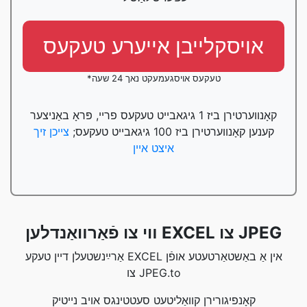
אויסקלייבן אייערע טעקעס
*טעקעס אויסגעמעקט נאך 24 שעה
קאָנווערטירן ביז 1 גיגאבייט טעקעס פריי, פּראָ באַניצער
קענען קאָנווערטירן ביז 100 גיגאבייט טעקעס;
צייכן זיך
איצט איין
װי צו פֿאַרװאַנדלען EXCEL צו JPEG
אַרײַנשטעלן דיין טעקע EXCEL אין אַ באַשטאַרטעטע אופֿן
צו JPEG.to
קאָנפיגורירן קוואַליטעט סעטטינגס אויב נייטיק