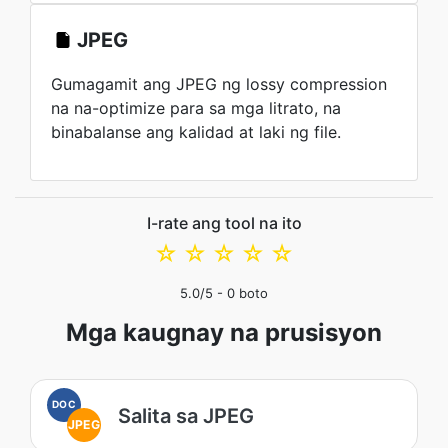
JPEG
Gumagamit ang JPEG ng lossy compression
na na-optimize para sa mga litrato, na
binabalanse ang kalidad at laki ng file.
I-rate ang tool na ito
☆
☆
☆
☆
☆
5.0
/5 -
0
boto
Mga kaugnay na prusisyon
DOC
Salita sa JPEG
JPEG