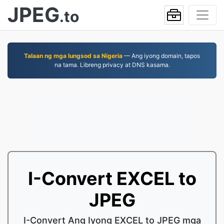
JPEG
.to
Talaan ng mga lungsod sa Nigeria
— Ang iyong domain, tapos
na tama. Libreng privacy at DNS kasama.
I-Convert EXCEL to
JPEG
I-Convert Ang Iyong EXCEL to JPEG mga