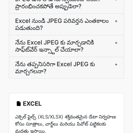
ప్రారంభించకపోతే అప్పుడెలా?
Excel నుండి JPEG పరివర్తన ఎంతకాలం
+
పడుతుంది?
నేను Excel JPEG కు మార్చడానికి
+
సాఫ్ట్‍వేర్ ఇన్స్టాల్ చేయాలా?
నేను తప్పనిసరిగా Excel JPEG కు
+
మార్చగలనా?
EXCEL
ఎక్సెల్ ఫైల్స్ (XLS/XLSX) శక్తివంతమైన డేటా నిర్వహణ
కోసం సూత్రాలు, చార్ట్‌లు మరియు పివోట్ పట్టికలకు
మద్దతు ఇస్తాయి.