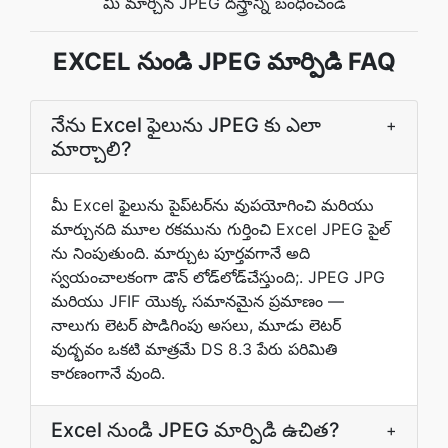
మీ మార్చిన JPEG దస్త్రాన్ని బంధించండి
EXCEL నుండి JPEG మార్పిడి FAQ
నేను Excel ఫైలును JPEG కు ఎలా
+
మార్చాలి?
మీ Excel ఫైలును పైప్‌టర్‌ను వుపయోగించి మరియు
మార్చునది మూల రకమును గుర్తించి Excel JPEG పైల్
ను నింపుతుంది. మార్చుట పూర్తవగానే అది
స్వయంచాలకంగా డౌన్ లోడ్‌లోడ్‌చేస్తుంది;. JPEG JPG
మరియు JFIF యొక్క సమానమైన ప్రమాణం —⁠
నాలుగు లెటర్ పొడిగింపు అసలు, మూడు లెటర్
వుద్భవం ఒకటి మాత్రమే DS 8.3 పేరు పరిమితి
కారణంగానే వుంది.
Excel నుండి JPEG మార్పిడి ఉచిత?
+