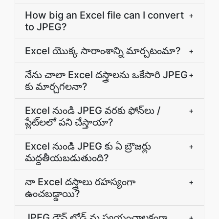
How big an Excel file can I convert
+
to JPEG?
Excel యొక్క సారాంశాన్ని మార్చటంమా?
+
నేను చాలా Excel దస్త్రాలను ఒకేసారి JPEG
+
కు మార్చగలనా?
Excel నుండి JPEG వరకు ఫోన్‌లు /
+
ప్లేట్‌లలో పని చేస్తాయా?
Excel నుండి JPEG కు ఏ బ్రౌజర్లు
+
మద్దతీయబడుతుంది?
నా Excel దస్త్రాలు రహస్యంగా
+
ఉంచబడ్డాయి?
JPEG డౌన్ లోడ్ ను స్వయంచాలకంగా
+