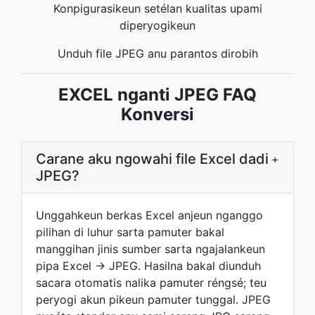
Konpigurasikeun setélan kualitas upami
diperyogikeun
Unduh file JPEG anu parantos dirobih
EXCEL nganti JPEG FAQ
Konversi
Carane aku ngowahi file Excel dadi
+
JPEG?
Unggahkeun berkas Excel anjeun nganggo
pilihan di luhur sarta pamuter bakal
manggihan jinis sumber sarta ngajalankeun
pipa Excel → JPEG. Hasilna bakal diunduh
sacara otomatis nalika pamuter réngsé; teu
peryogi akun pikeun pamuter tunggal. JPEG