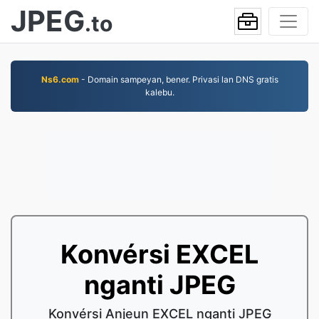
JPEG
.to
Ns6.com
- Domain sampeyan, bener. Privasi lan DNS gratis
kalebu.
Konvérsi EXCEL
nganti JPEG
Konvérsi Anjeun EXCEL nganti JPEG