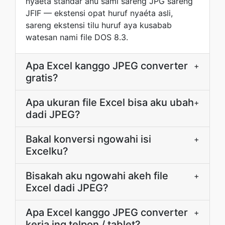
nyaéta standar anu sami sareng JPG sareng
JFIF — ekstensi opat huruf nyaéta asli,
sareng ekstensi tilu huruf aya kusabab
watesan nami file DOS 8.3.
Apa Excel kanggo JPEG converter
+
gratis?
Apa ukuran file Excel bisa aku ubah
+
dadi JPEG?
Bakal konversi ngowahi isi
+
Excelku?
Bisakah aku ngowahi akeh file
+
Excel dadi JPEG?
Apa Excel kanggo JPEG converter
+
kerja ing telpon / tablet?