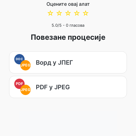
Оцените овај алат
☆
☆
☆
☆
☆
5.0
/5 -
0
гласова
Повезане процесије
DOC
Ворд у ЈПЕГ
JPEG
PDF
PDF у JPEG
JPEG