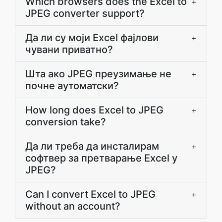
Which browsers does the Excel to
+
JPEG converter support?
Да ли су моји Excel фајлови
+
чувани приватно?
Шта ако JPEG преузимање не
+
почне аутоматски?
How long does Excel to JPEG
+
conversion take?
Да ли треба да инсталирам
+
софтвер за претварање Excel у
JPEG?
Can I convert Excel to JPEG
+
without an account?