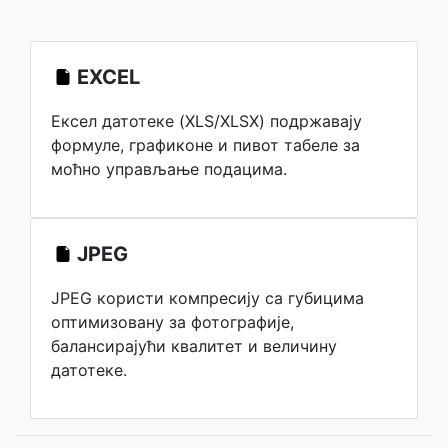
EXCEL
Ексел датотеке (XLS/XLSX) подржавају
формуле, графиконе и пивот табеле за
моћно управљање подацима.
JPEG
JPEG користи компресију са губицима
оптимизовану за фотографије,
балансирајући квалитет и величину
датотеке.