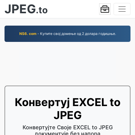
JPEG
.to
NS6. com
- Купите свој домење од 2 долара годишње.
Конвертуј EXCEL to
JPEG
Конвертујте Своје EXCEL to JPEG
документује без напора