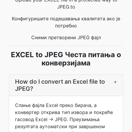
JPEG.to
Конфигуришите подешавања квалитета ако је
потребно
Сними претворени JPEG фајл
EXCEL to JPEG Честа питања о
конверзијама
How do I convert an Excel file to
+
JPEG?
Слање фајла Excel преко бирача, а
конвертер открива тип извора и покреће
гасовод Excel → JPEG. Преузимања
резултата аутоматски при завршеном