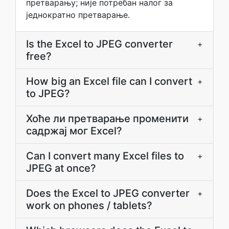
претварању; није потребан налог за
једнократно претварање.
Is the Excel to JPEG converter
+
free?
How big an Excel file can I convert
+
to JPEG?
Хоће ли претварање променити
+
садржај мог Excel?
Can I convert many Excel files to
+
JPEG at once?
Does the Excel to JPEG converter
+
work on phones / tablets?