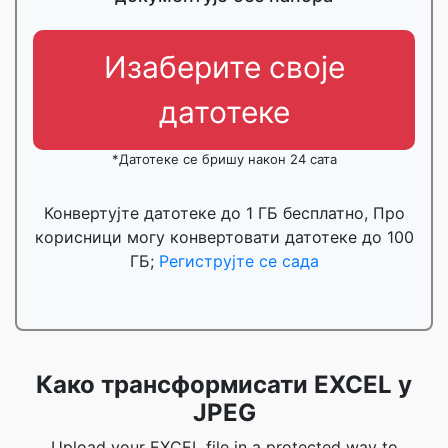
Изаберите своје
датотеке
*Датотеке се бришу након 24 сата
Конвертујте датотеке до 1 ГБ бесплатно, Про
корисници могу конвертовати датотеке до 100
ГБ;
Региструјте се сада
Како трансформисати EXCEL у
JPEG
Upload your EXCEL file in a protected way to