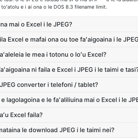
 toʻatolu e i ai ona o le DOS 8.3 filename limit.
uina mai o Excel i le JPEG?
faila Excel e mafai ona ou toe faʻaigoaina i le JPE
faʻaleleia le mea i totonu o loʻu Excel?
ʻaigoaina ni faila e Excel i JPEG i le taimi e tasi
e JPEG converter i telefoni / tablet?
 e lagolagoina e le faʻaliliuina mai o Excel i le J
aʻu Excel faila?
amataina le download JPEG i le taimi nei?