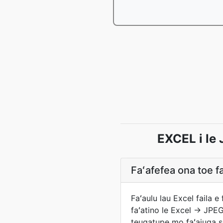
EXCEL i le 
Faʻafefea ona toe f
Faʻaulu lau Excel faila e 
faʻatino le Excel → JPEG 
teugatupe mo faʻaiuga se