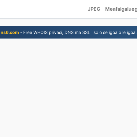
JPEG
Meafaigalue
ns6.com
- Free WHOIS privasi, DNS ma SSL i so o se igoa o le igoa.