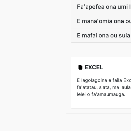
Faʻapefea ona umi le
E manaʻomia ona ou f
E mafai ona ou suia
EXCEL
E lagolagoina e faila Ex
fa'atatau, siata, ma laul
lelei o fa'amaumauga.