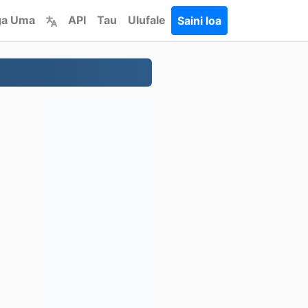
ga Uma
API
Tau
Ulufale
Saini loa