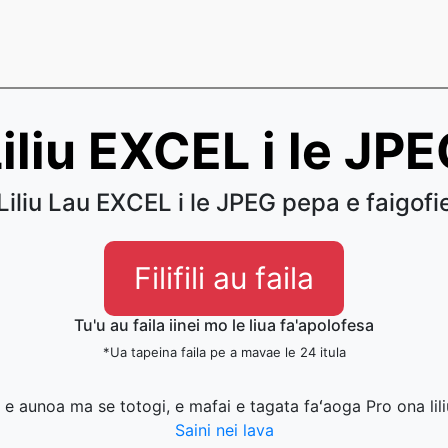
iliu EXCEL i le JP
Liliu Lau EXCEL i le JPEG pepa e faigofi
Filifili au faila
Tu'u au faila iinei mo le liua fa'apolofesa
*Ua tapeina faila pe a mavae le 24 itula
la e aunoa ma se totogi, e mafai e tagata faʻaoga Pro ona lili
Saini nei lava