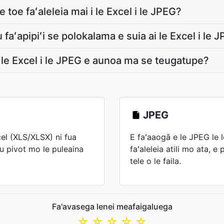
 toe faʻaleleia mai i le Excel i le JPEG?
aʻapipiʻi se polokalama e suia ai le Excel i le 
 le Excel i le JPEG e aunoa ma se teugatupe?
JPEG
cel (XLS/XLSX) ni fua
E faʻaaogā e le JPEG le
au pivot mo le puleaina
faʻaleleia atili mo ata, e p
tele o le faila.
Fa'avasega lenei meafaigaluega
☆
☆
☆
☆
☆