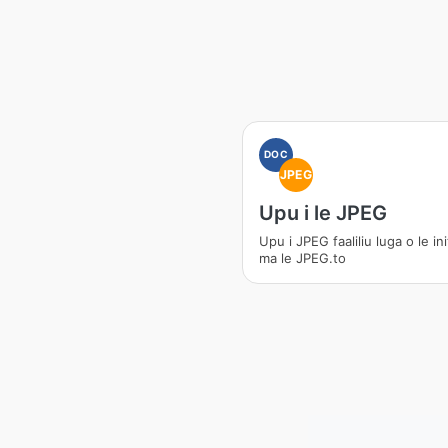
DOC
JPEG
Upu i le JPEG
Upu i JPEG faaliliu luga o le in
ma le JPEG.to