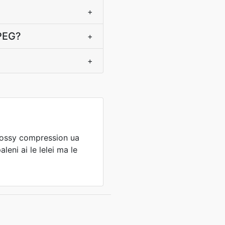
+
JPEG?
+
+
 lossy compression ua
aleni ai le lelei ma le