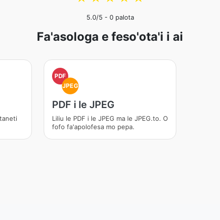
5.0
/5 -
0
palota
Fa'asologa e feso'ota'i i ai
PDF
JPEG
PDF i le JPEG
itaneti
Liliu le PDF i le JPEG ma le JPEG.to. O
fofo fa'apolofesa mo pepa.