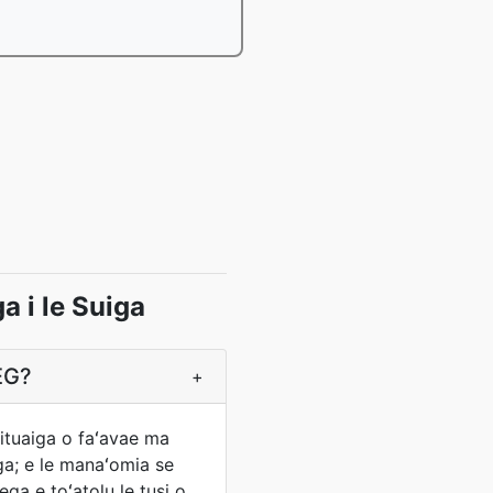
a i le Suiga
PEG?
+
e ituaiga o faʻavae ma
uga; e le manaʻomia se
ga e toʻatolu le tusi o