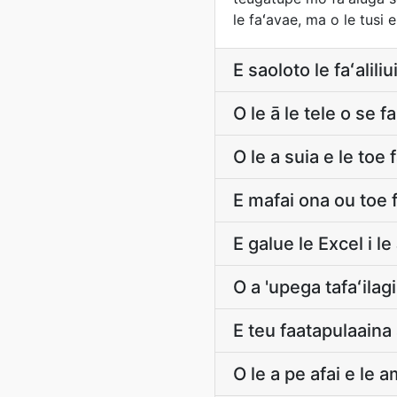
le faʻavae, ma o le tusi e
E saoloto le faʻalili
O le ā le tele o se 
O le a suia e le toe 
E mafai ona ou toe fa
E galue le Excel i l
O a 'upega tafaʻilagi
E teu faatapulaaina 
O le a pe afai e le 