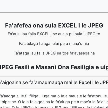
Faʻafefea ona suia EXCEL i le JPEG
Faʻaulu lau faila EXCEL i se auala puipuia i JPEG.to
Fa'atulaga tulaga lelei pe a mana'omia
Faʻataga lau faila JPEG ua toe faʻavasegaina
JPEG Fesili e Masani Ona Fesiligia e uig
aʻaigoaina se faʻamaumauga mai le Excel i le J
faʻaaoga ai le filifiliga i luga ma o le a maua e le faʻatonu l
pipeline. O le a faʻaigoaina le faʻaiuga pe a maeʻa le faʻai
 tasi. O le JPEG e tutusa ma JPG ma JFIF — o le faʻalautele