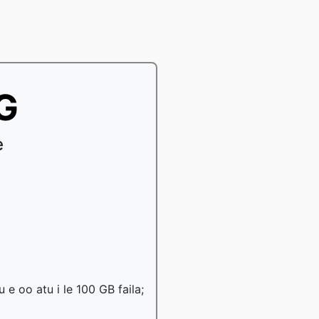
EG
e
u e oo atu i le 100 GB faila;