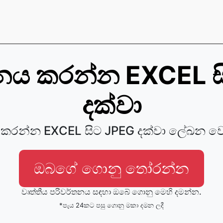
තනය කරන්න EXCEL ස
දක්වා
 කරන්න EXCEL සිට JPEG දක්වා ලේඛන 
ඔබගේ ගොනු තෝරන්න
වෘත්තීය පරිවර්තනය සඳහා ඔබේ ගොනු මෙහි දමන්න.
*පැය 24කට පසු ගොනු මකා දමන ලදී