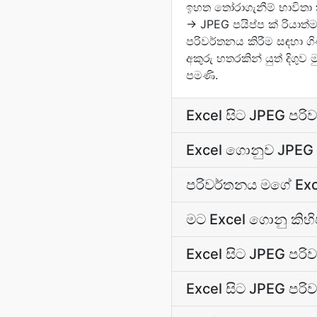
ඉහත තෝරාගැනීම් භාවිතා
→ JPEG පයිප්ප ක් රියාත්
පරිවර්තනය කිරීම සඳහා ග
අකුරු හතරකින් යුත් දිගුව
පමණි.
Excel සිට JPEG පරි
Excel ගොනුව JPEG
පරිවර්තනය මගේ Exc
මට Excel ගොනු කිහ
Excel සිට JPEG පරි
Excel සිට JPEG පර