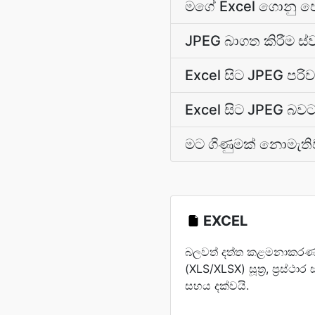
මගේ Excel ගොනු ප
JPEG බාගත කිරීම ස්
Excel සිට JPEG ප
Excel සිට JPEG බවට
මට ගිණුමක් නොමැති
EXCEL
බලවත් දත්ත කළමනාකරණ
(XLS/XLSX) සූත්‍ර, ප්‍රස්ථ
සහය දක්වයි.