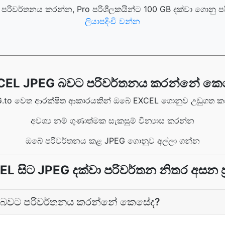
පරිවර්තනය කරන්න, Pro පරිශීලකයින්ට 100 GB දක්වා ගොනු 
ලියාපදිංචි වන්න
CEL JPEG බවට පරිවර්තනය කරන්නේ කෙ
.to වෙත ආරක්ෂිත ආකාරයකින් ඔබේ EXCEL ගොනුව උඩුගත 
අවශ්‍ය නම් ගුණාත්මක සැකසුම් වින්‍යාස කරන්න
ඔබේ පරිවර්තනය කළ JPEG ගොනුව අල්ලා ගන්න
L සිට JPEG දක්වා පරිවර්තන නිතර අසන ප්
 බවට පරිවර්තනය කරන්නේ කෙසේද?