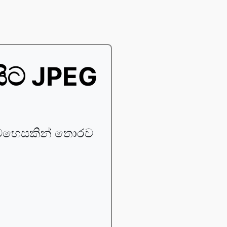
ිට JPEG
වෙහෙසකින් තොරව