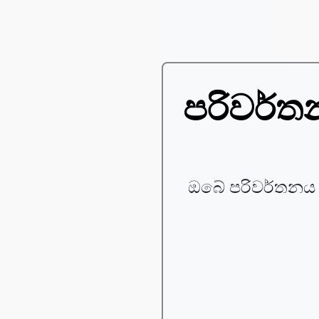
පරිවර්
ඔබේ පරිවර්තනය