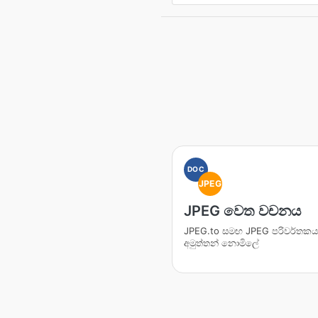
DOC
JPEG
JPEG වෙත වචනය
JPEG.to සමඟ JPEG පරිවර්තක
අමුත්තන් නොමිලේ