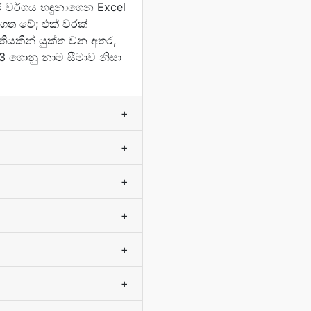
ර වර්ගය හඳුනාගෙන Excel
ාගත වේ; එක් වරක්
තියකින් යුක්ත වන අතර,
8.3 ගොනු නාම සීමාව නිසා
+
+
+
+
+
+