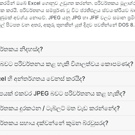
 කරමින් ඔබේ Excel ගොනුව උඩුගත කරන්න. පරිවර්තකය මූලාශ්
මක කරයි. පරිවර්තනය සම්පූර්ණ වූ විට ප්රතිඵලය ස්වයංක්රීයව බ
ිණුමක් අවශ්ය නොවේ. JPEG යනු JPG හා JFIF වලට සමාන ප්‍රමි
 මුල් පිටපත වන අතර, අකුරු තුනකින් යුත් දිගුව පවතින්නේ DOS 
වර්තකය නිදහස්ද?
 බවට පරිවර්තනය කළ හැකි විශාලත්වය කොපමණද?
el හි අන්තර්ගතය වෙනස් කරයිද?
ිපයක් එකවර JPEG බවට පරිවර්තනය කළ හැකිද?
වර්තකය දුරකථන / ටැබ්ලට් මත වැඩ කරන්නේද?
ිවර්තකය සහාය දක්වන්නේ කුමන බ්රවුසරද?