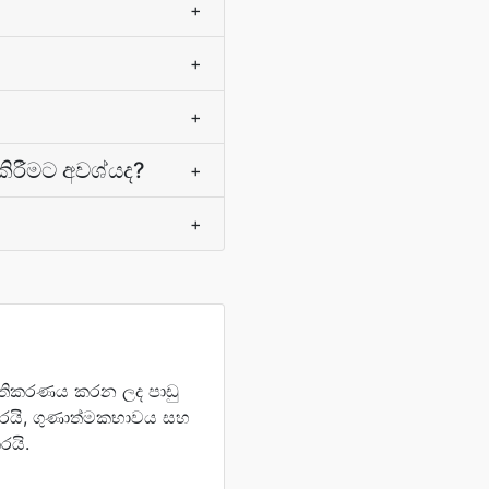
+
+
+
කිරීමට අවශ්යද?
+
+
ශස්තිකරණය කරන ලද පාඩු
කරයි, ගුණාත්මකභාවය සහ
රයි.