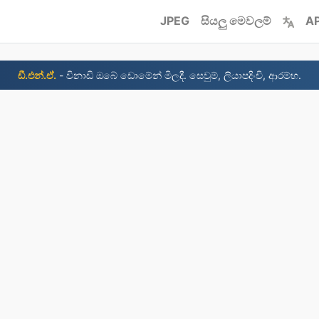
JPEG
සියලු මෙවලම්
AP
ඩී.එන්.ඒ.
- විනාඩි ඔබේ ඩොමේන් මිලදී. සෙවුම්, ලියාපදිංචි, ආරම්භ.