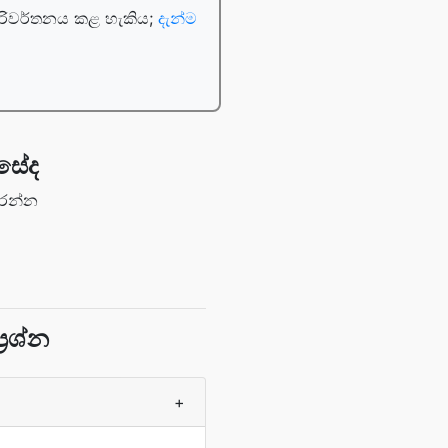
පරිවර්තනය කළ හැකිය;
දැන්ම
සේද
කරන්න
‍රශ්න
+