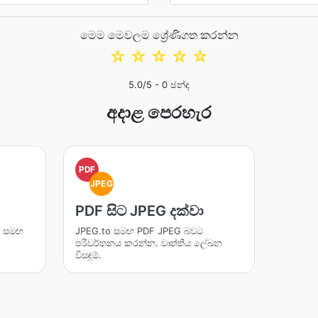
මෙම මෙවලම ශ්‍රේණිගත කරන්න
☆
☆
☆
☆
☆
5.0
/5 -
0
ඡන්ද
අදාළ පෙරහැර
PDF
JPEG
PDF සිට JPEG දක්වා
ය සමඟ
JPEG.to සමඟ PDF JPEG බවට
පරිවර්තනය කරන්න. වෘත්තීය ලේඛන
විසඳුම්.