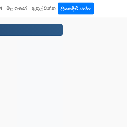
I
මිල ගණන්
ඇතුල් වන්න
ලියාපදිංචි වන්න