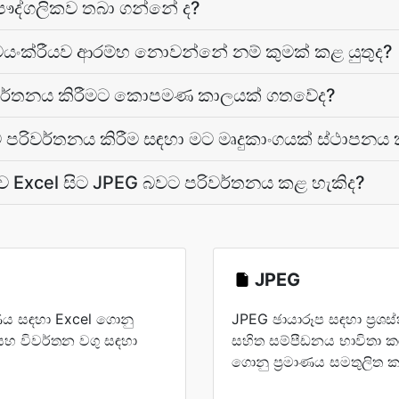
ෞද්ගලිකව තබා ගන්නේ ද?
වයංක්රීයව ආරම්භ නොවන්නේ නම් කුමක් කළ යුතුද?
රිවර්තනය කිරීමට කොපමණ කාලයක් ගතවේද?
 පරිවර්තනය කිරීම සඳහා මට මෘදුකාංගයක් ස්ථාපනය 
ව Excel සිට JPEG බවට පරිවර්තනය කළ හැකිද?
JPEG
ය සඳහා Excel ගොනු
JPEG ඡායාරූප සඳහා ප්‍ර
ාර සහ විවර්තන වගු සඳහා
සහිත සම්පීඩනය භාවිතා 
ගොනු ප්‍රමාණය සමතුලිත ක