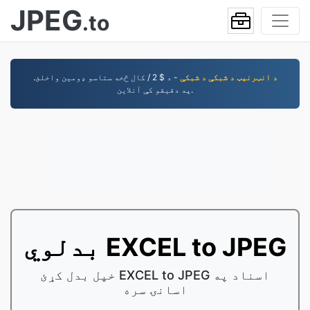
JPEG
.to
د انټرنېټ د شبکې د شبکې
- د $ 2 / کال څخه ستاسو ډومین واخلئ.
په دقیقو کې آنلاین.
بدلوي EXCEL to JPEG
خپل بدل کړئ EXCEL to JPEG اسناد په
اسانۍ سره