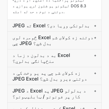
ليکونو پراختيا ده اصلي، او د درې-
ليکونو يو شتون لري يوازې د DOS 8.3
دوتنې د نوم د حد له امله.
JPEG ته Excel بدلونکی وړیا دی؟
+
څومره لوی Excel دوتنه زه کولای شم
+
چې JPEG بدل شي؟
به د بدلون د زما د Excel
+
منځپانګې بدلوي؟
زه کولای شم چې په يو وخت کې د
+
JPEG Excel دوتنې ډېرو بدل شي؟
JPEG د Excel په JPEG د بدلولو
+
کار پر فونونو / ټابلیټونو؟
کوم برېښنالیکونه د Excel څخه
+