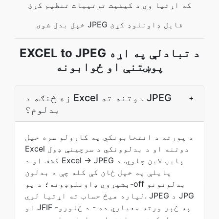
که اړتیا وي د کیفیت ترتیبات تنظیم کړئ
خپل بدل شوی JPEG فایل ډاونلوډ کړئ
EXCEL to JPEG د تبادلې په اړه
پوښتنې او ځوابونه
زه څنګه د Excel دوتنه ته JPEG
+
بدلوم؟
د پورته د انتخابونکي په کارولو سره خپل
Excel دوتنه او د بدلوونکي د سرچینې ډول
کشف او د Excel → JPEG پایپ لاین چلوي. د
پایلې په خپل ځان کې کله چې د بدلون
بشپړوي ډاونلوډونه؛ د یو-off بدلونونو
لپاره هیڅ حساب ته اړتيا لري. JPEG د JPG
او JFIF په څېر ورته معياري ده - د څلورو-