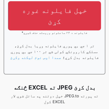
خپل فایلونه غوره
کړئ
*فایلونه د ۲۴ ساعتونو وروسته حذف کیږي
تر ۱ جي بي پورې فایلونه وړیا بدل کړئ،
مسلکي کاروونکي کولی شي تر ۱۰۰ جي بي پورې
فایلونه بدل کړي؛
همدا اوس نوم لیکنه وکړئ
څنګه EXCEL ته JPEG بدل کړئ
خپل دوتنه په ساتل شوې لار JPEG.to ته پورته
کول EXCEL