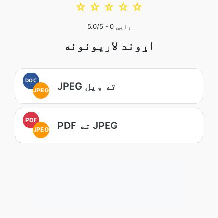
☆
☆
☆
☆
☆
رایې
0
/5 -
5.0
اړوند لاریونونه
DOC
JPEG ته ویل
JPEG
PDF
PDF ته JPEG
JPEG