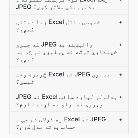
JPEG بدلوونکي ملاتړ کوي؟
زما دوتنې Excel خصوصي ساتل
+
کيږي؟
که چېرې JPEG رالېښنه په
+
خپلکارې توګه نه پېلېږي نو څه به
کيږي؟
څومره وخت Excel ته JPEG بدلون
+
نیسي؟
JPEG ته Excel بدلولو لپاره سافټ
+
وېررې نصبولو ته اړتيا لرم؟
زه کولای شم چې د Excel ته JPEG د
+
حساب پرته بدل کړم؟