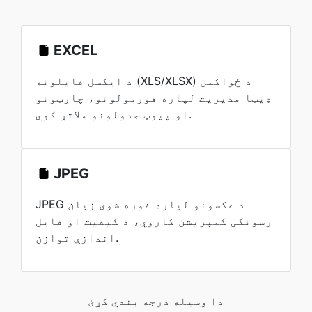
EXCEL
د ایکسل فایلونه (XLS/XLSX) د ځواکمن
ډیټا مدیریت لپاره فورمولونو، چارټونو
او پیوټ جدولونو ملاتړ کوي.
JPEG
JPEG د عکسونو لپاره غوره شوی زیان
رسونکی کمپریشن کاروي، د کیفیت او فایل
اندازې توازن.
دا وسیله درجه بندي کړئ