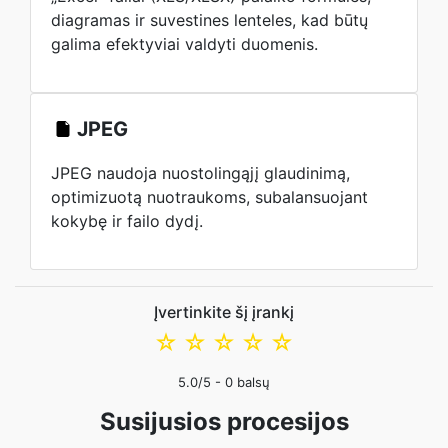
diagramas ir suvestines lenteles, kad būtų
galima efektyviai valdyti duomenis.
JPEG
JPEG naudoja nuostolingąjį glaudinimą,
optimizuotą nuotraukoms, subalansuojant
kokybę ir failo dydį.
Įvertinkite šį įrankį
☆
☆
☆
☆
☆
5.0
/5 -
0
balsų
Susijusios procesijos