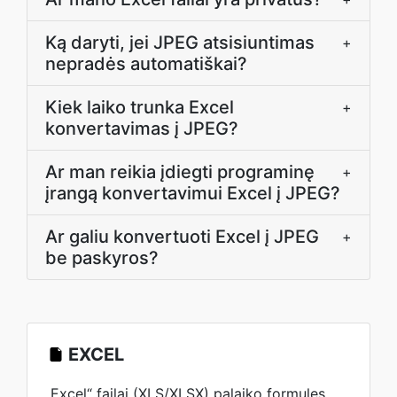
Ką daryti, jei JPEG atsisiuntimas
+
nepradės automatiškai?
Kiek laiko trunka Excel
+
konvertavimas į JPEG?
Ar man reikia įdiegti programinę
+
įrangą konvertavimui Excel į JPEG?
Ar galiu konvertuoti Excel į JPEG
+
be paskyros?
EXCEL
„Excel“ failai (XLS/XLSX) palaiko formules,