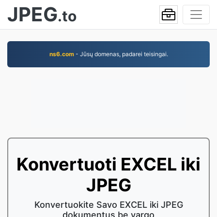
JPEG
.to
ns6.com
- Jūsų domenas, padarei teisingai.
Konvertuoti EXCEL iki
JPEG
Konvertuokite Savo EXCEL iki JPEG
dokumentus be vargo