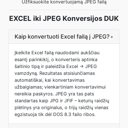
Užfiksuokite konvertuojamą JPEG failą
EXCEL iki JPEG Konversijos DUK
Kaip konvertuoti Excel failą į JPEG?
+
Įkelkite Excel failą naudodami aukščiau
esantį parinkiklį, o konverteris aptinka
šaltinio tipą ir paleidžia Excel → JPEG
vamzdyną. Rezultatas atsisiunčiamas
automatiškai, kai konvertavimas
užbaigiamas; vienkartiniam konvertavimui
nereikia paskyros. JPEG yra tas pats
standartas kaip JPG ir JFIF – keturių raidžių
plėtinys yra originalus, o trijų raidžių vienas
egzistuoja tik dėl DOS 8.3 failo ribos.