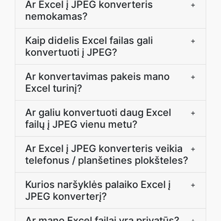
Ar Excel į JPEG konverteris
+
nemokamas?
Kaip didelis Excel failas gali
+
konvertuoti į JPEG?
Ar konvertavimas pakeis mano
+
Excel turinį?
Ar galiu konvertuoti daug Excel
+
failų į JPEG vienu metu?
Ar Excel į JPEG konverteris veikia
+
telefonus / planšetines plokšteles?
Kurios naršyklės palaiko Excel į
+
JPEG konverterį?
Ar mano Excel failai yra privatūs?
+