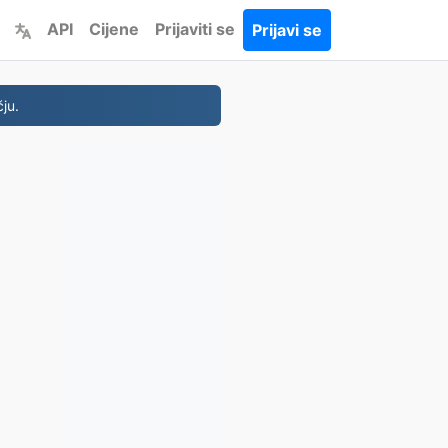
API
Cijene
Prijaviti se
Prijavi se
ju.