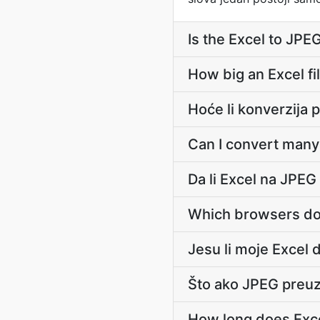
Is the Excel to JPE
How big an Excel fi
Hoće li konverzija 
Can I convert many 
Da li Excel na JPEG
Which browsers doe
Jesu li moje Excel 
Što ako JPEG preu
How long does Exce