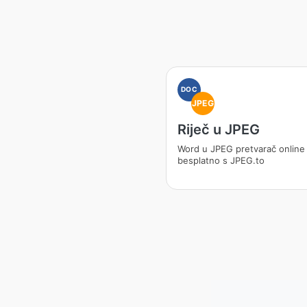
DOC
JPEG
Riječ u JPEG
Word u JPEG pretvarač online
besplatno s JPEG.to