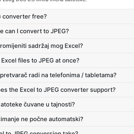
G converter free?
le can I convert to JPEG?
promijeniti sadržaj mog Excel?
Excel files to JPEG at once?
 pretvarač radi na telefonima / tabletama?
s the Excel to JPEG converter support?
datoteke čuvane u tajnosti?
zimanje ne počne automatski?
l to JPEG conversion take?