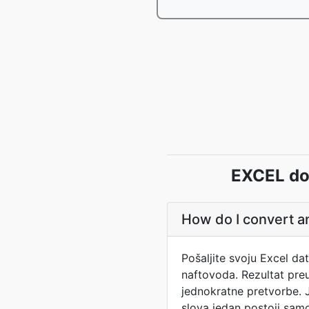
EXCEL do 
How do I convert an
Pošaljite svoju Excel d
naftovoda. Rezultat pre
jednokratne pretvorbe. JP
slova jedan postoji sam