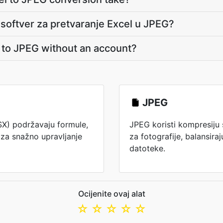
i softver za pretvaranje Excel u JPEG?
l to JPEG without an account?
JPEG
SX) podržavaju formule,
JPEG koristi kompresiju
e za snažno upravljanje
za fotografije, balansiraju
datoteke.
Ocijenite ovaj alat
☆
☆
☆
☆
☆