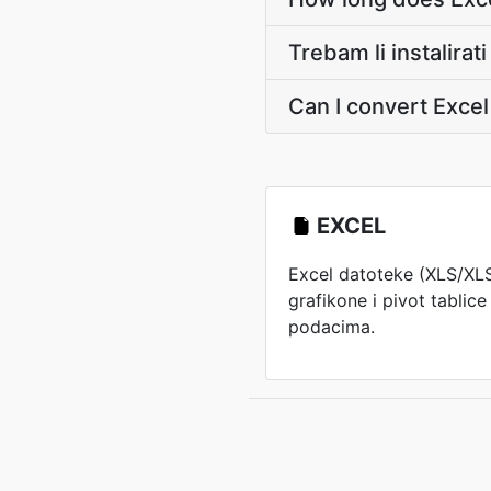
Trebam li instalirat
Can I convert Exce
EXCEL
Excel datoteke (XLS/XL
grafikone i pivot tablic
podacima.