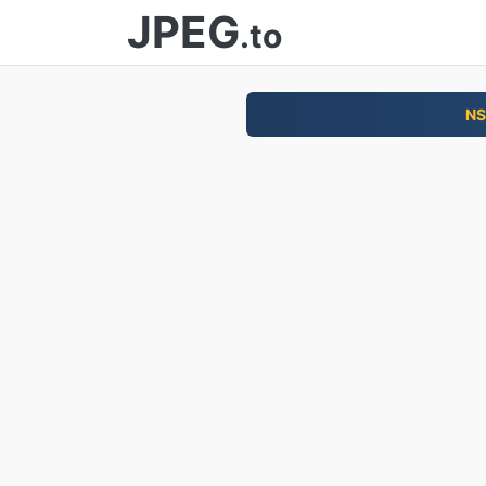
JPEG
.to
NS