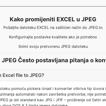
Kako promijeniti EXCEL u JPEG
Pošaljite datoteku EXCEL na zaštićen način do JPEG.to
Konfigurirajte postavke kvalitete ako je potrebno
Snimi svoju pretvorenu JPEG datoteku
JPEG Često postavljana pitanja o ko
 Excel file to JPEG?
atoteku pomoću pickera iznad i konverter otkriva tip izvor
uzimanja automatski nakon završetka pretvorbe; nije potre
EG je isti standard kao JPG i JFIF – proširenje od četiri slo
o zbog DOS 8.3 limita imena datoteke.