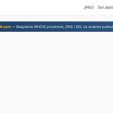
JPEG
Svi alati
6.com
— Besplatna WHOIS privatnost, DNS i SSL na svakom područ