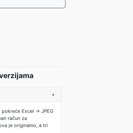
nverzijama
+
a i pokreće Excel → JPEG
ban račun za
va je originalno, a tri