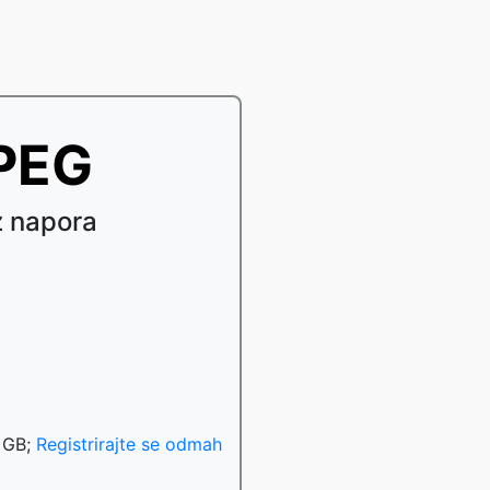
JPEG
z napora
u
0 GB;
Registrirajte se odmah