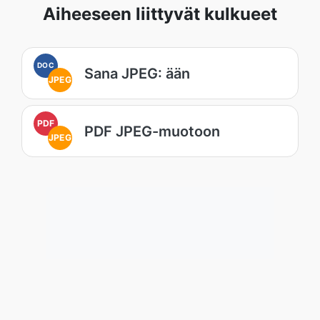
Aiheeseen liittyvät kulkueet
DOC
Sana JPEG: ään
JPEG
PDF
PDF JPEG-muotoon
JPEG