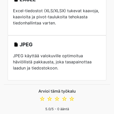
Excel-tiedostot (XLS/XLSX) tukevat kaavoja,
kaavioita ja pivot-taulukoita tehokasta
tiedonhallintaa varten.
JPEG
JPEG käyttää valokuville optimoitua
häviöllistä pakkausta, joka tasapainottaa
laadun ja tiedostokoon.
Arvioi tämä työkalu
☆
☆
☆
☆
☆
5.0
/5 -
0
ääntä