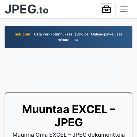
JPEG
.to
ns6.com
- Osta verkkotunnuksesi $2/vuosi. Online-palvelussa
minuuteissa.
Muuntaa EXCEL –
JPEG
Muunna Oma EXCEL – JPEG dokumentteja