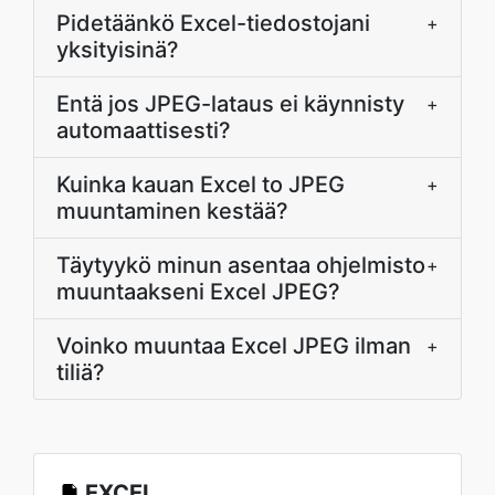
Pidetäänkö Excel-tiedostojani
+
yksityisinä?
Entä jos JPEG-lataus ei käynnisty
+
automaattisesti?
Kuinka kauan Excel to JPEG
+
muuntaminen kestää?
Täytyykö minun asentaa ohjelmisto
+
muuntaakseni Excel JPEG?
Voinko muuntaa Excel JPEG ilman
+
tiliä?
EXCEL