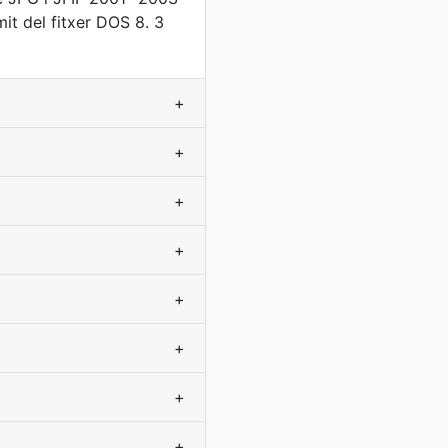
ímit del fitxer DOS 8. 3
+
+
+
+
+
+
+
+