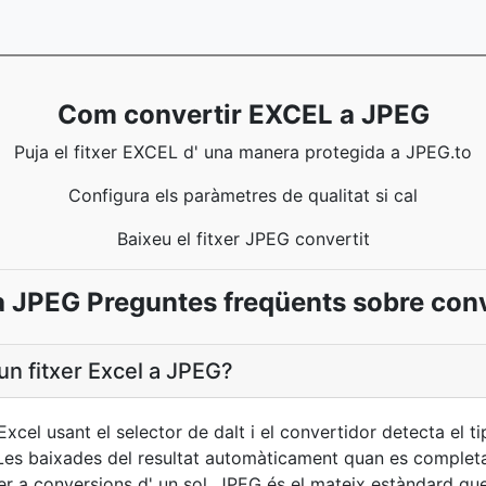
Com convertir EXCEL a JPEG
Puja el fitxer EXCEL d' una manera protegida a JPEG.to
Configura els paràmetres de qualitat si cal
Baixeu el fitxer JPEG convertit
 JPEG Preguntes freqüents sobre con
un fitxer Excel a JPEG?
Excel usant el selector de dalt i el convertidor detecta el ti
 Les baixades del resultat automàticament quan es completa
r a conversions d' un sol. JPEG és el mateix estàndard qu