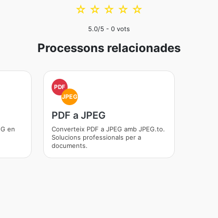
☆
☆
☆
☆
☆
5.0
/5 -
0
vots
Processons relacionades
PDF
JPEG
PDF a JPEG
EG en
Converteix PDF a JPEG amb JPEG.to.
Solucions professionals per a
documents.