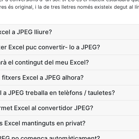
res és original, i la de tres lletres només existeix degut al l
xcel a JPEG lliure?
er Excel puc convertir- lo a JPEG?
rà el contingut del meu Excel?
 fitxers Excel a JPEG alhora?
l a JPEG treballa en telèfons / tauletes?
met Excel al convertidor JPEG?
s Excel mantinguts en privat?
 JPEG no comença automàticament?