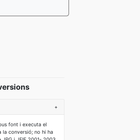
versions
+
pus font i executa el
 la conversió; no hi ha
e JPG i JFIF 2001- 2003