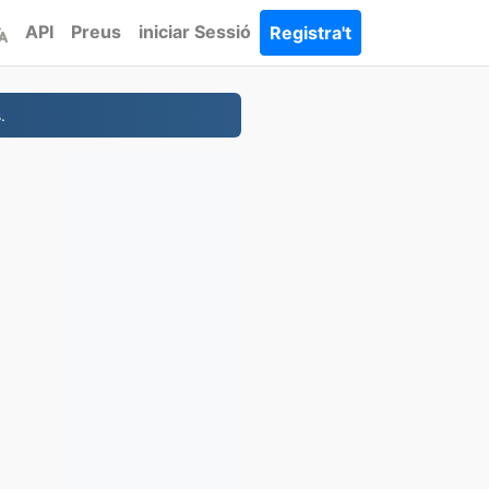
API
Preus
iniciar Sessió
Registra't
.