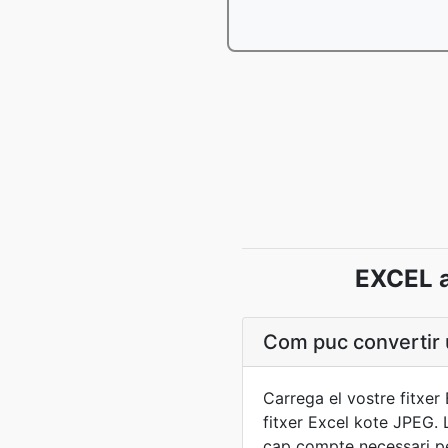
EXCEL a
Com puc convertir 
Carrega el vostre fitxer 
fitxer Excel kote JPEG.
cap compte necessari pe