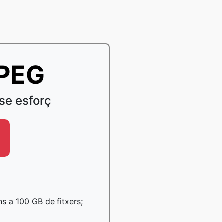
JPEG
se esforç
l
ns a 100 GB de fitxers;