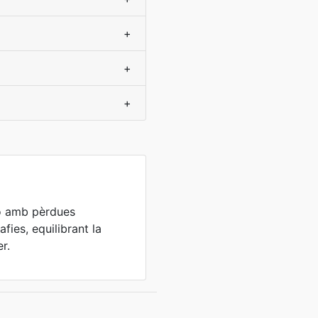
+
+
+
ó amb pèrdues
fies, equilibrant la
er.