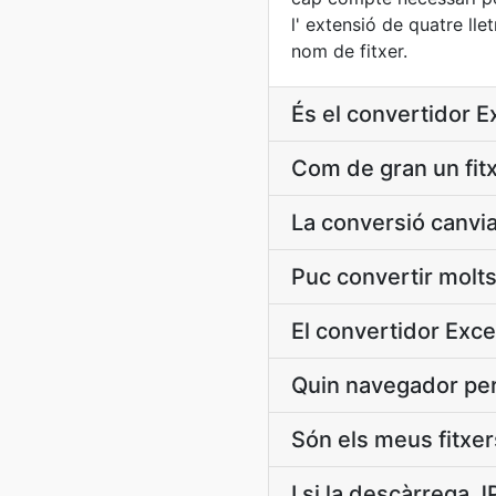
l' extensió de quatre llet
nom de fitxer.
És el convertidor E
Com de gran un fitx
La conversió canvia
Puc convertir molts
El convertidor Exce
Quin navegador per
Són els meus fitxer
I si la descàrrega