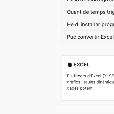
Quant de temps tri
He d' instal·lar pr
Puc convertir Exce
EXCEL
Els fitxers d'Excel (XL
gràfics i taules dinàmiq
dades potent.