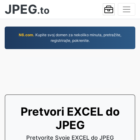
JPEG
.to
N6.com.
Kupite svoj domen za nekoliko minuta, pretražite,
registrirajte, pokrenite.
Pretvori EXCEL do
JPEG
Pretvorite Svoje EXCEL do JPEG