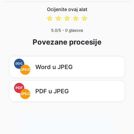
Ocijenite ovaj alat
☆
☆
☆
☆
☆
5.0
/5 -
0
glasova
Povezane procesije
DOC
Word u JPEG
JPEG
PDF
PDF u JPEG
JPEG