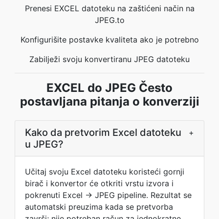
Prenesi EXCEL datoteku na zaštićeni način na
JPEG.to
Konfigurišite postavke kvaliteta ako je potrebno
Zabilježi svoju konvertiranu JPEG datoteku
EXCEL do JPEG Često
postavljana pitanja o konverziji
Kako da pretvorim Excel datoteku
+
u JPEG?
Učitaj svoju Excel datoteku koristeći gornji
birač i konvertor će otkriti vrstu izvora i
pokrenuti Excel → JPEG pipeline. Rezultat se
automatski preuzima kada se pretvorba
završi; nije potreban račun za jednokratne