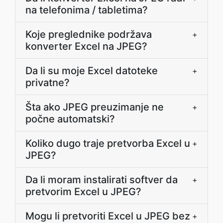
na telefonima / tabletima?
Koje preglednike podržava
+
konverter Excel na JPEG?
Da li su moje Excel datoteke
+
privatne?
Šta ako JPEG preuzimanje ne
+
počne automatski?
Koliko dugo traje pretvorba Excel u
+
JPEG?
Da li moram instalirati softver da
+
pretvorim Excel u JPEG?
Mogu li pretvoriti Excel u JPEG bez
+