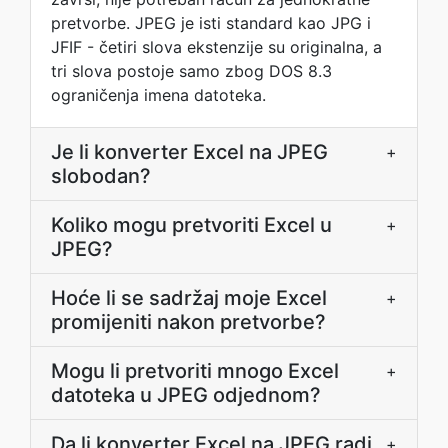
pretvorbe. JPEG je isti standard kao JPG i
JFIF - četiri slova ekstenzije su originalna, a
tri slova postoje samo zbog DOS 8.3
ograničenja imena datoteka.
Je li konverter Excel na JPEG
+
slobodan?
Koliko mogu pretvoriti Excel u
+
JPEG?
Hoće li se sadržaj moje Excel
+
promijeniti nakon pretvorbe?
Mogu li pretvoriti mnogo Excel
+
datoteka u JPEG odjednom?
Da li konverter Excel na JPEG radi
+