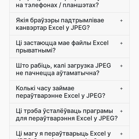
на тэлефонах / планшэтах?
Якія браўзэры падтрымлівае
+
канвэртар Excel у JPEG?
Ці застаюцца мае файлы Excel
+
прыватнымі?
Што рабіць, калі загрузка JPEG
+
не пачнецца аўтаматычна?
Колькі часу займае
+
пераўтварэнне Excel у JPEG?
Ці трэба ўсталёўваць праграмы
+
для пераўтварэння Excel у JPEG?
Ці магу я пераўтварыць Excel у
+