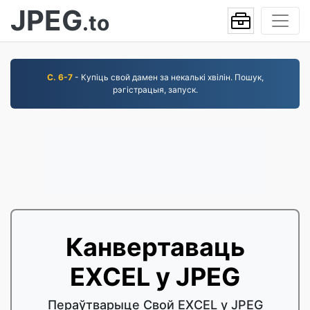
JPEG
.to
С. 6-7
- Купіць свой дамен за некалькі хвілін. Пошук,
рэгістрацыя, запуск.
Канвертаваць
EXCEL у JPEG
Пераўтварыце Свой EXCEL у JPEG