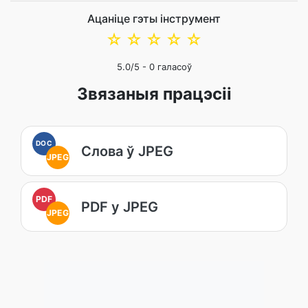
Ацаніце гэты інструмент
☆
☆
☆
☆
☆
5.0
/5 -
0
галасоў
Звязаныя працэсіі
DOC
Слова ў JPEG
JPEG
PDF
PDF у JPEG
JPEG