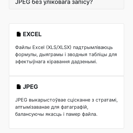
JPEG без уліковага запісу?
EXCEL
Файлы Excel (XLS/XLSX) падтрымліваюць
формулы, дыяграмы і зводныя табліцы для
эфектыўнага кіравання дадзенымі.
JPEG
JPEG выкарыстоўвае сцісканне з стратамі,
аптымізаванае для фатаграфій,
балансуючы якасць і памер файла.