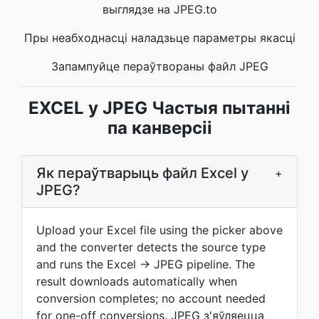
выглядзе на JPEG.to
Пры неабходнасці наладзьце параметры якасці
Запампуйце пераўтвораны файл JPEG
EXCEL у JPEG Частыя пытанні
па канверсіі
Як пераўтварыць файл Excel у
+
JPEG?
Upload your Excel file using the picker above
and the converter detects the source type
and runs the Excel → JPEG pipeline. The
result downloads automatically when
conversion completes; no account needed
for one-off conversions. JPEG з'яўляецца