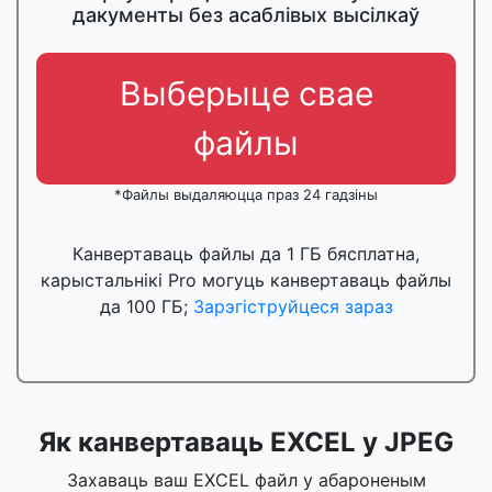
дакументы без асаблівых высілкаў
Выберыце свае
файлы
*Файлы выдаляюцца праз 24 гадзіны
Канвертаваць файлы да 1 ГБ бясплатна,
карыстальнікі Pro могуць канвертаваць файлы
да 100 ГБ;
Зарэгіструйцеся зараз
Як канвертаваць EXCEL у JPEG
Захаваць ваш EXCEL файл у абароненым