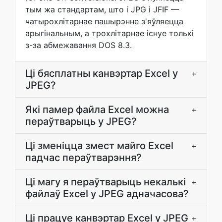
тым жа стандартам, што і JPG і JFIF —
чатырохлітарнае пашырэнне з'яўляецца
арыгінальным, а трохлітарнае існуе толькі
з-за абмежавання DOS 8.3.
Ці бясплатны канвэртар Excel у
+
JPEG?
Які памер файла Excel можна
+
пераўтварыць у JPEG?
Ці зменіцца змест майго Excel
+
падчас пераўтварэння?
Ці магу я пераўтварыць некалькі
+
файлаў Excel у JPEG адначасова?
Ці працуе канвэртар Excel у JPEG
+