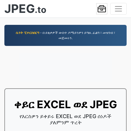
JPEG
.to
ሴንት ፒተርስበርግ
- በ ደቂቃዎች ውስጥ ዶሜይንዎን ይግዙ. ፈልግ ፣ መዝገብ ፣
መጀመሩን.
ቀይር EXCEL ወደ JPEG
የእርስዎን ይቀይሩ EXCEL ወደ JPEG ሰነዶች
ያለምንም ጥረት