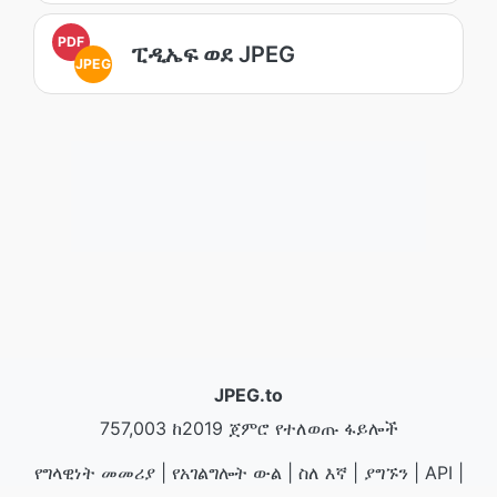
PDF
ፒዲኤፍ ወደ JPEG
JPEG
JPEG.to
757,003 ከ2019 ጀምሮ የተለወጡ ፋይሎች
የግላዊነት መመሪያ
|
የአገልግሎት ውል
|
ስለ እኛ
|
ያግኙን
|
API
|