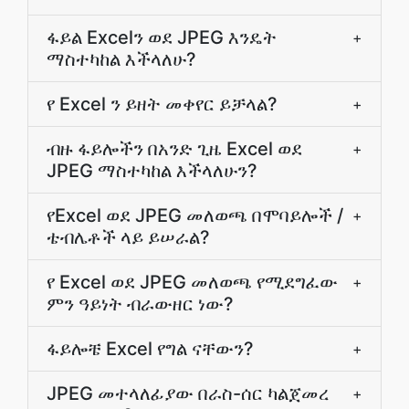
ፋይል Excelን ወደ JPEG እንዴት
+
ማስተካከል እችላለሁ?
የ Excel ን ይዘት መቀየር ይቻላል?
+
ብዙ ፋይሎችን በአንድ ጊዜ Excel ወደ
+
JPEG ማስተካከል እችላለሁን?
የExcel ወደ JPEG መለወጫ በሞባይሎች /
+
ቴብሌቶች ላይ ይሠራል?
የ Excel ወደ JPEG መለወጫ የሚደግፈው
+
ምን ዓይነት ብራውዘር ነው?
ፋይሎቼ Excel የግል ናቸውን?
+
JPEG መተላለፊያው በራስ-ሰር ካልጀመረ
+