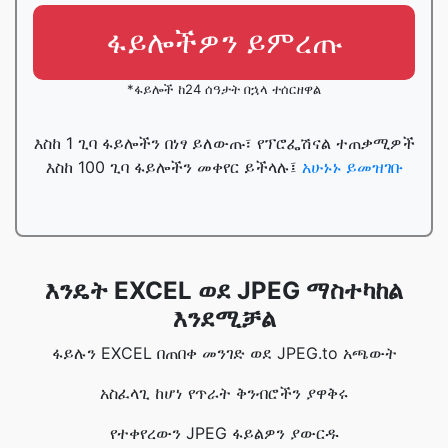
ፋይሎችዎን ይምረጡ
*ፋይሎች ከ24 ሰዓታት በኋላ ተሰርዘዋል
እስከ 1 ጊባ ፋይሎችን በነፃ ይለውጡ፣ የፕሮፌሽናል ተጠቃሚዎች
እስከ 100 ጊባ ፋይሎችን መቀየር ይችላሉ፤
አሁኑኑ ይመዝገቡ
እንዴት EXCEL ወደ JPEG ማስተካከል
እንደሚቻል
ፋይሉን EXCEL በጠበቀ መንገድ ወደ JPEG.to አጫውት
አስፈላጊ ከሆነ የጥራት ቅንብሮችን ያዋቅሩ
የተቀየረውን JPEG ፋይልዎን ያውርዱ