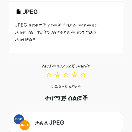
JPEG
JPEG ለፎቶዎች የተመቻቸ ኪሳራ መጭመቂያ
ይጠቀማል፣ ጥራትን እና የፋይል መጠንን ሚዛን
ይጠብቃል።
ለዚህ መሳሪያ ደረጃ ይስጡት
☆
☆
☆
☆
☆
5.0
/5 -
0
ድምጾች
ተዛማጅ ሰልፎች
DOC
ቃል ለ JPEG
JPEG