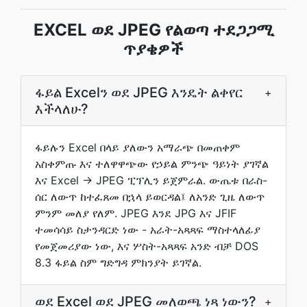
EXCEL ወደ JPEG የልወጣ ተደጋጋሚ
ጥያቄዎች
ፋይል Excelን ወደ JPEG እንዴት ልቀየር
+
እችላለሁ?
ፋይሉን Excel በላይ ያለውን አማራጭ በመጠቀም
አስቀምጡ እና ተለዋዋጭው የኃይል ምንጭ ዓይነት ያገኛል
እና Excel → JPEG ፒፕሊን ይጀምራል. ውጤቱ በራስ-
ሰር ለውጥ ከተፈጸመ በኋላ ይወርዳል፤ ለአንድ ጊዜ ለውጥ
ምንም መለያ የለም. JPEG እንደ JPG እና JFIF
ተመሳሳይ ስታንዳርድ ነው - አራት-አጻጻፍ ማስተላለፊያ
የመጀመሪያው ነው, እና ሦስት-አጻጻፍ አንድ ብቻ DOS
8.3 ፋይል ስም ግድግዳ ምክንያት ይገኛል.
ወደ Excel ወደ JPEG መለወጫ ነጻ ነውን?
+