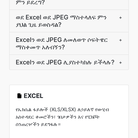
ምን ይደረግ?
ወደ Excel ወደ JPEG ማስተላለፍ ምን
+
ያህል ጊዜ ይወስዳል?
Excelን ወደ JPEG ለመለወጥ ሶፍትዌር
+
ማስቀመጥ አለብኝን?
Excelን ወደ JPEG ሊያስተካክሉ ይችላሉ?
+
EXCEL
የኤክሴል ፋይሎች (XLS/XLSX) ለኃይለኛ የውሂብ
አስተዳደር ቀመሮችን፣ ገበታዎችን እና የፒክቮት
ሰንጠረዦችን ይደግፋሉ።